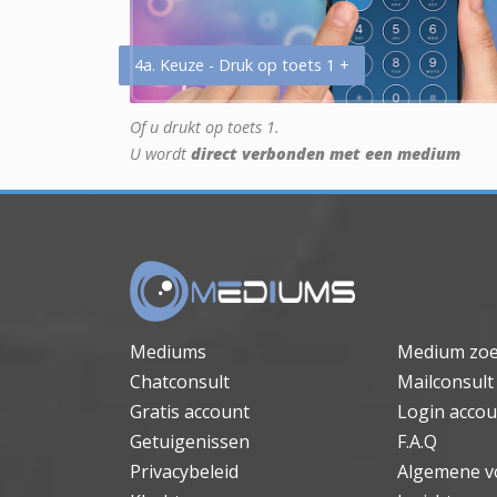
4a. Keuze - Druk op toets 1 +
Of u drukt op toets 1.
U wordt
direct verbonden met een medium
Mediums
Medium zo
Chatconsult
Mailconsult
Gratis account
Login accou
Getuigenissen
F.A.Q
Privacybeleid
Algemene v