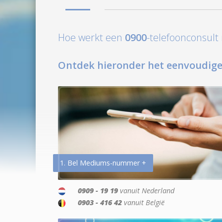
Hoe werkt een
0900
-telefoonconsul
Ontdek hieronder het eenvoudige
1. Bel Mediums-nummer +
0909 - 19 19
vanuit Nederland
0903 - 416 42
vanuit België