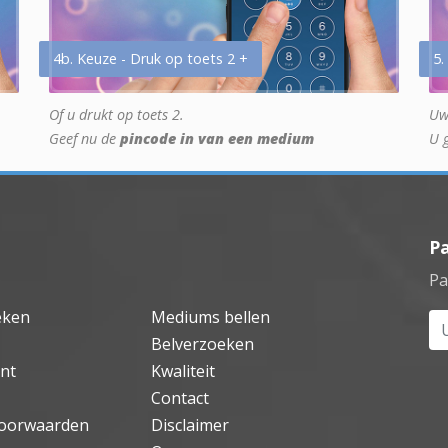
4b. Keuze - Druk op toets 2 +
5.
Of u drukt op toets 2.
Uw
Geef nu de
pincode in van een medium
U 
P
Pa
eken
Mediums bellen
Uw
Belverzoeken
nt
Kwaliteit
Contact
oorwaarden
Disclaimer