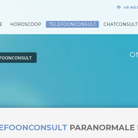
48 ME
E
HOROSCOOP
TELEFOONCONSULT
CHATCONSULT
O
EFOONCONSULT
LEFOONCONSULT
PARANORMALE 