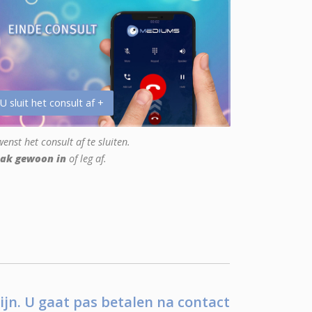
 U sluit het consult af +
enst het consult af te sluiten.
ak gewoon in
of leg af.
ijn. U gaat pas betalen na contact