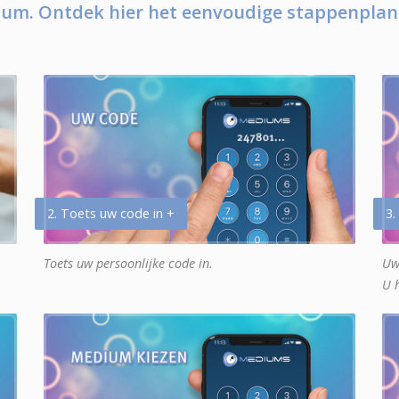
um. Ontdek hier het eenvoudige stappenplan
2. Toets uw code in +
3.
Toets uw persoonlijke code in.
Uw
U 