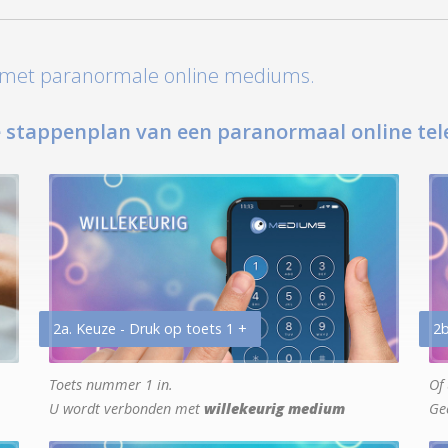
t met paranormale online mediums.
 stappenplan van een paranormaal online tel
2a. Keuze - Druk op toets 1 +
2b
Toets nummer 1 in.
Of 
U wordt verbonden met
willekeurig medium
Ge