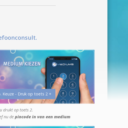
efoonconsult.
. Keuze - Druk op toets 2 +
u drukt op toets 2.
ef nu de
pincode in van een medium