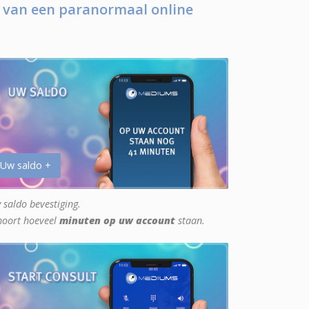
 van een paranormaal online
 Uw saldo +
 saldo bevestiging.
hoort hoeveel
minuten op uw account
staan.