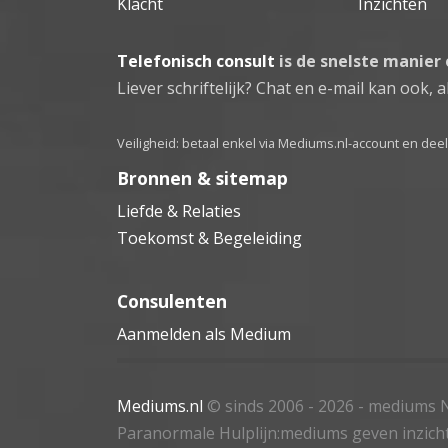
Klacht
Inzichten
Telefonisch consult
is de snelste manier
Liever schriftelijk? Chat en e-mail kan ook, al
Veiligheid: betaal enkel via Mediums.nl-account en de
Bronnen & sitemap
Liefde & Relaties
Toekomst & Begeleiding
Consulenten
Aanmelden als Medium
Mediums.nl
© sinds 2006 - 2026
- mediums N
Paranormale Hulplijn:mediums geven inzich