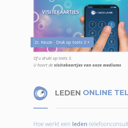
2c. Keuze - Druk op toets 3 +
Of u drukt op toets 3.
U hoort de
visitekaartjes van onze mediums
LEDEN
ONLINE TE
Hoe werkt een
leden
-telefoonconsult