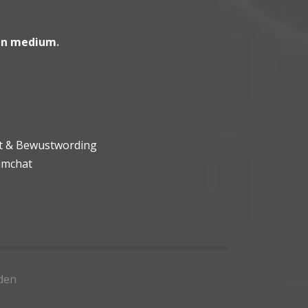
en medium
.
ht & Bewustwording
umchat
den