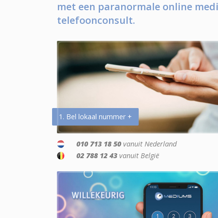
met een paranormale online medi
telefoonconsult.
1. Bel lokaal nummer +
010 713 18 50
vanuit Nederland
02 788 12 43
vanuit België