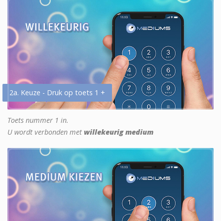
2a. Keuze - Druk op toets 1 +
Toets nummer 1 in.
U wordt verbonden met
willekeurig medium