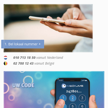
1. Bel lokaal nummer +
010 713 18 50
vanuit Nederland
02 788 12 43
vanuit België