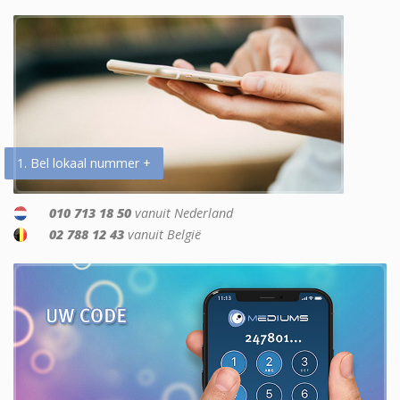
1. Bel lokaal nummer +
010 713 18 50
vanuit Nederland
02 788 12 43
vanuit België