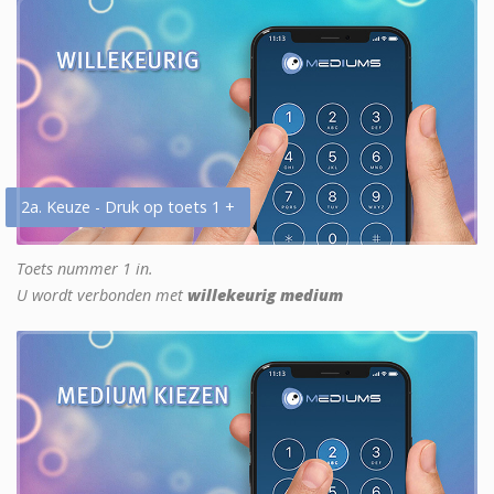
2a. Keuze - Druk op toets 1 +
Toets nummer 1 in.
U wordt verbonden met
willekeurig medium