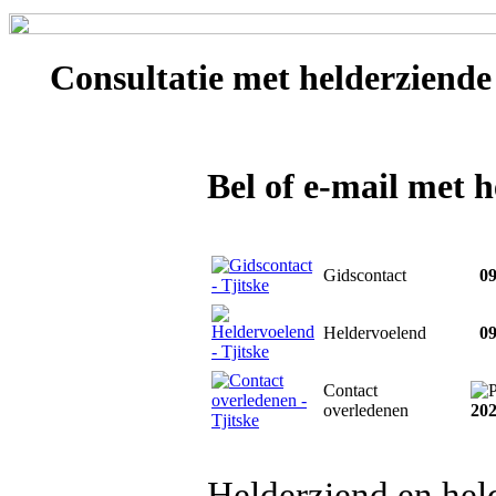
Consultatie met
helderziende 
Bel of e-mail met h
Gidscontact
09
Heldervoelend
09
Contact
overledenen
20
Helderziend en hel