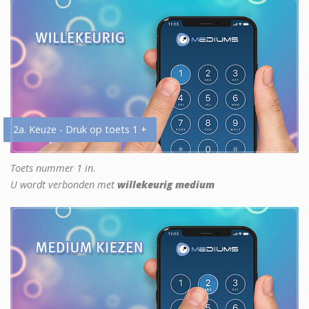
2a. Keuze - Druk op toets 1 +
Toets nummer 1 in.
U wordt verbonden met
willekeurig medium