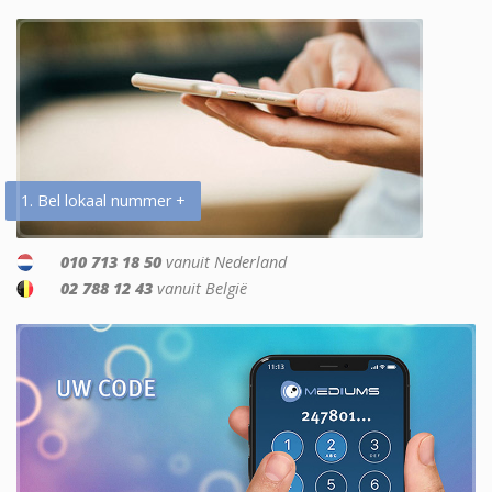
1. Bel lokaal nummer +
010 713 18 50
vanuit Nederland
02 788 12 43
vanuit België