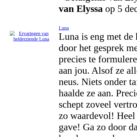
van Elyssa
op 5 de
Luna
Luna is eng met de k
door het gesprek met
precies te formulere
aan jou. Alsof ze a
neus. Niets onder t
haalde ze aan. Prec
schept zoveel vert
zo waardevol! Heel 
gave! Ga zo door d