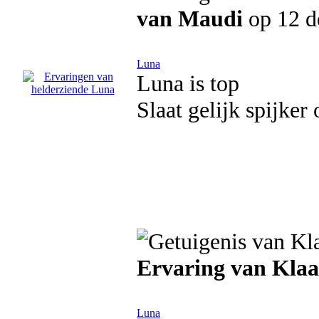
van Maudi
op 12 d
Luna
Luna is top
Slaat gelijk spijker
Ervaring van Klaa
Luna