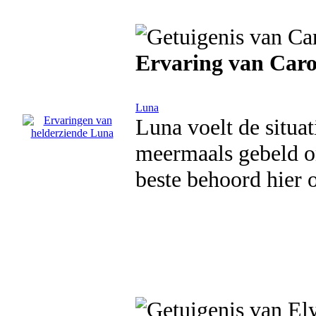
Ervaring van Caro
Luna
Luna voelt de situat
meermaals gebeld o
beste behoord hier o