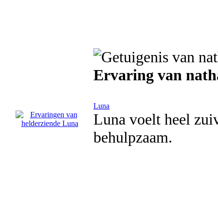
Ervaring van nath
Luna
Luna voelt heel zuiv
behulpzaam.