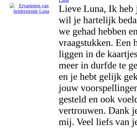
Luna
Lieve Luna, Ik heb j
wil je hartelijk bed
we gehad hebben en
vraagstukken. Een he
liggen in de kaartjes
meer in durfde te ge
en je hebt gelijk g
jouw voorspellingen
gesteld en ook voeld
vertrouwen. Dank j
mij. Veel liefs van 