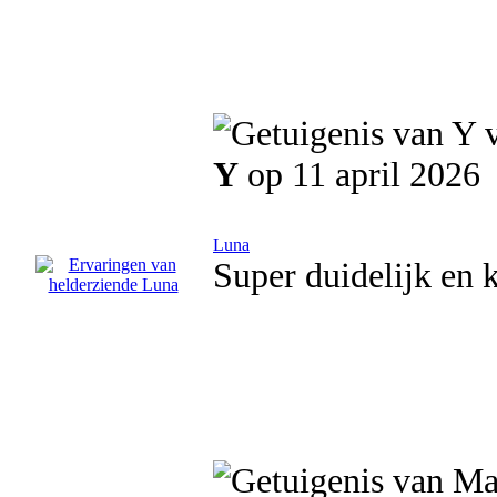
Y
op 11 april 2026
Luna
Super duidelijk en 