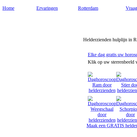
Home
Ervaringen
Rotterdam
Vraag
Helderzienden-rotterdam.nl
Helderzienden hulplijn in 
Elke dag gratis uw horos
Klik op uw sterrenbeeld 
Maak een GRATIS helder