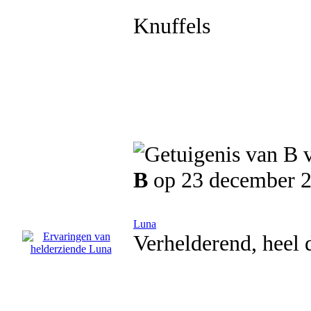
Knuffels
B
op 23 december 
Luna
Verhelderend, heel d