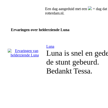
Een dag aangeduid met een
= dag dat 
rotterdam.nl.
Ervaringen over helderziende Luna
Luna
Luna is snel en gede
de stunt gebeurd.
Bedankt Tessa.