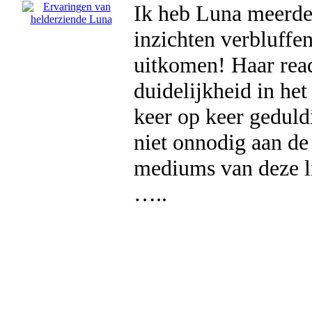
Ik heb Luna meerde
inzichten verbluffe
uitkomen! Haar rea
duidelijkheid in het
keer op keer geduld
niet onnodig aan de 
mediums van deze li
…..