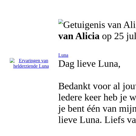
van Alicia
op 25 ju
Luna
Dag lieve Luna,
Bedankt voor al jou
ledere keer heb je w
je bent één van mijn
lieve Luna. Liefs v