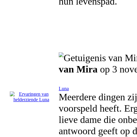
hun levenspad.
van Mira
op 3 nov
Luna
Meerdere dingen zi
voorspeld heeft. Er
lieve dame die onbe
antwoord geeft op d