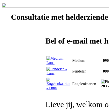
Consultatie met
helderziende
Bel of e-mail met 
Medium
0909
Pendelen
0903
Engelenkaarten
2835
Lieve jij, welkom 