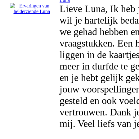
Luna
Lieve Luna, Ik heb j
wil je hartelijk bed
we gehad hebben en
vraagstukken. Een he
liggen in de kaartjes
meer in durfde te ge
en je hebt gelijk g
jouw voorspellingen
gesteld en ook voeld
vertrouwen. Dank j
mij. Veel liefs van 