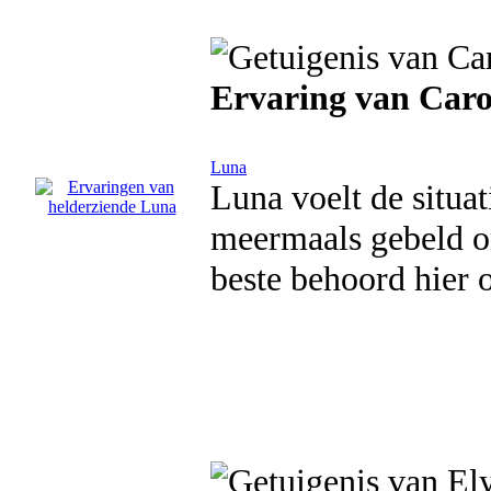
Ervaring van Caro
Luna
Luna voelt de situat
meermaals gebeld o
beste behoord hier o