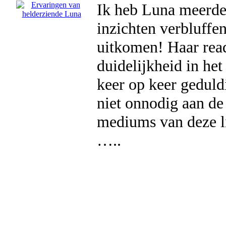
Ik heb Luna meerde
inzichten verbluffe
uitkomen! Haar rea
duidelijkheid in het
keer op keer geduld
niet onnodig aan de 
mediums van deze li
…..