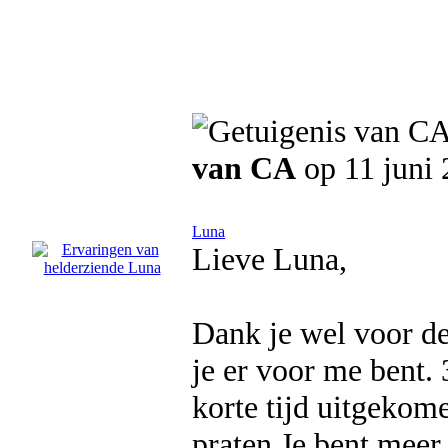
van CA
op 11 juni
Luna
Lieve Luna,
Dank je wel voor de
je er voor me bent. 
korte tijd uitgekome
praten.Je bent meer