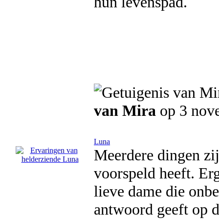
hun levenspad.
van Mira
op 3 nov
Luna
Meerdere dingen zi
voorspeld heeft. Er
lieve dame die onbe
antwoord geeft op d