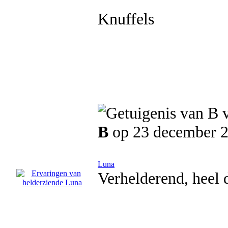
Knuffels
B
op 23 december 
Luna
Verhelderend, heel d