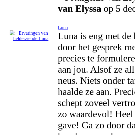
van Elyssa
op 5 de
Luna
Luna is eng met de k
door het gesprek met
precies te formulere
aan jou. Alsof ze a
neus. Niets onder t
haalde ze aan. Prec
schept zoveel vert
zo waardevol! Heel 
gave! Ga zo door d