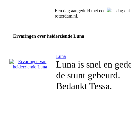
Een dag aangeduid met een
= dag dat 
rotterdam.nl.
Ervaringen over helderziende Luna
Luna
Luna is snel en gede
de stunt gebeurd.
Bedankt Tessa.