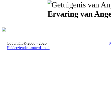
Ervaring van Ange
Copyright © 2008 - 2026
Helderzienden-rotterdam.nl
.