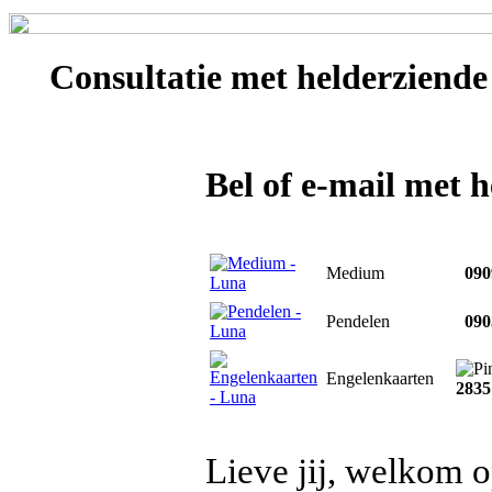
Consultatie met
helderziende
Bel of e-mail met 
Medium
0909
Pendelen
0903
Engelenkaarten
2835
Lieve jij, welkom 