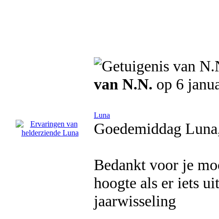
van N.N.
op 6 janu
Luna
Goedemiddag Luna
Bedankt voor je moo
hoogte als er iets u
jaarwisseling