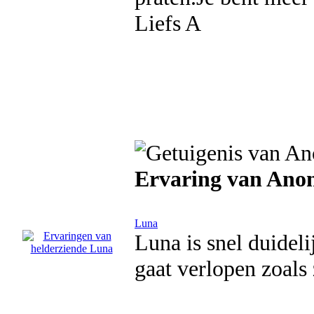
Liefs A
Ervaring van An
Luna
Luna is snel duidel
gaat verlopen zoals 