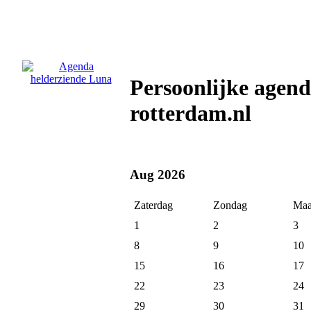
Persoonlijke agend
rotterdam.nl
Aug 2026
Zaterdag
Zondag
Maa
1
2
3
8
9
10
15
16
17
22
23
24
29
30
31