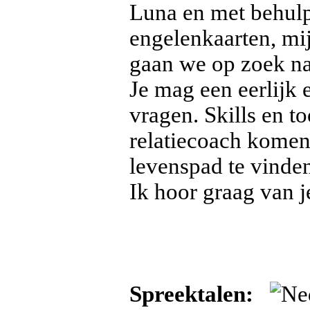
Luna en met behul
engelenkaarten, mij
gaan we op zoek na
Je mag een eerlijk 
vragen. Skills en to
relatiecoach komen
levenspad te vinde
Ik hoor graag van je
Spreektalen: