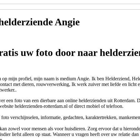
helderziende
Angie
ratis uw foto door naar helderzi
 op mijn profiel, mijn naam is medium Angie. Ik ben Helderziend, He
ontact met dieren, rouwverwerking, Ik werk zuiver met liefde en licht 
twerker..
ver een foto van een dierbare aan online helderzienden uit Rotterdam. 
website helderzienden-rotterdam.nl of direct mobiel of telefoon.
foto verschijnselen, informatie, gedachten, karaktertrekken, mankemen
kan zowel voor mensen als voor huisdieren. Zorg ervoor dat u hieronder
sdier liefst alleen op staat. Wanneer u vragen heeft over uw relatie dan
n.