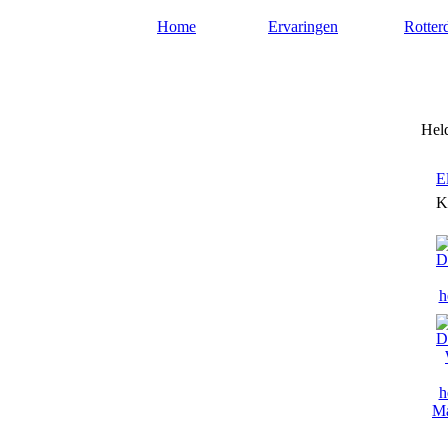
Home
Ervaringen
Rotter
Helderzienden-rotterdam.n
Held
E
K
Ma